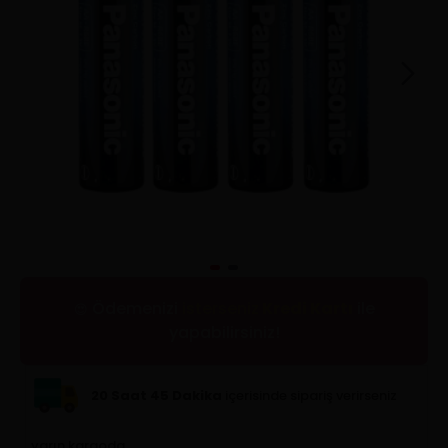
Ödemenizi
isterseniz
Kredi Kartı
ile
😍
yapabilirsiniz!
20 Saat 45 Dakika
içerisinde sipariş verirseniz
yarın kargoda.