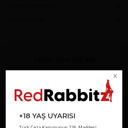
ÖDEME SEÇENEKLERI
İADE KOŞULLARI
ÜRÜN YORUMLARI
Bu ürün için daha önce yorum yapılmadı.
YORUM YAP
Adınız
Yorumunuz
+18 YAŞ UYARISI
Türk Ceza Kanununun 226. Maddesi