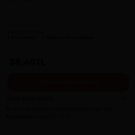
STOKTA VAR
Ürün Kodu:
C-2AA
0 Kez Satıldı
4599 Kez Görüntülendi
38,40TL
FIYAT DÜŞÜNCE HABER VER
ÜRÜN AÇIKLAMASI
Pil Türü AA Model Kodu R6BE/4PS Pil Tipi Tek
Kullanımlık Voltaj (V) 1,5 V