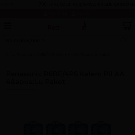
RGO
700 TL VE ÜZERİ ALIŞVERİŞLERİNİZDE
KARGO BED
Üye Girişi
Üye Ol
Panasonic R6BE/4PS Kalem Pil AA 4&apos;Lu Paket
Panasonic R6BE/4PS Kalem Pil AA
4&apos;Lu Paket