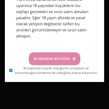
uyarınca 18 yaşından küçüklerin bu
sayfayı gezmeleri ve ürün satın almaları
Not:
HTML'e dönüştürülmez!
yasaktır. Eğer 18 yaşın altında ve yasal
olarak yetişkin değilseniz lütfen bu
Oylama
ürünleri görüntülemeyin ve ürün satın
Kötü
İyi
almayın.
DEVAM
18 YAŞINDAN BÜYÜĞÜM
18 yaşından büyük olduğumu onaylıyor ve
sorumluluğun tarafıma ait olduğunu kabul ediyorum.
Etiketler:
panasonic-r6be-4ps-kalem-pil-aa-4-lu-paket