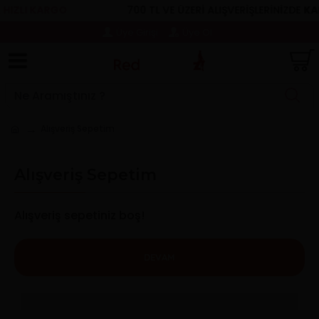
HIZLI KARGO
700 TL VE ÜZERİ ALIŞVERİŞLERİNİZDE
KAR
Üye Girişi
Üye Ol
Alışveriş Sepetim
Alışveriş Sepetim
Alışveriş sepetiniz boş!
DEVAM