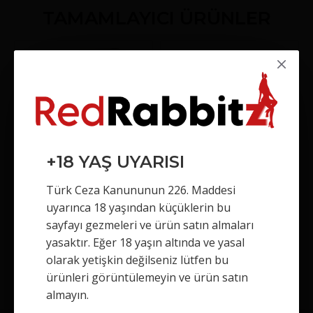
TAMAMLAYICI ÜRÜNLER
+18 YAŞ UYARISI
Titan Gold Gel Penis Bakım Kremi 50ML
CENSAN Extender Dashing Hetman Prezervatif
Türk Ceza Kanununun 226. Maddesi
42,00TL
96,00TL
uyarınca 18 yaşından küçüklerin bu
sayfayı gezmeleri ve ürün satın almaları
Sepete Ekle
Sepete Ekle
yasaktır. Eğer 18 yaşın altında ve yasal
olarak yetişkin değilseniz lütfen bu
ürünleri görüntülemeyin ve ürün satın
almayın.