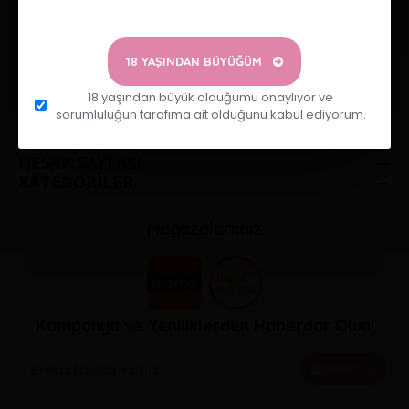
KURUMSAL
Ana Sayfa
18 YAŞINDAN BÜYÜĞÜM
Hakkımızda
18 yaşından büyük olduğumu onaylıyor ve
İletişim
sorumluluğun tarafıma ait olduğunu kabul ediyorum.
SÖZLEŞMELER
HESAP SAYFASI
KATEGORİLER
Mağazalarımız
Kampanya ve Yeniliklerden Haberdar Olun!
KAYIT OL