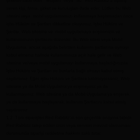
şirketini ifade eder. “Müşteri” veya “Siz” Red Rabbitz’a sipariş
veren kişi, firma, şirket ve kuruluşları ifade eder. Lütfen bu Web
sitesini veya mobil uygulamamızı kullanmaya başlamadan önce
işbu Hüküm ve Şartları dikkatlice okuyunuz. İşbu Hüküm ve
Şartlar, Web sitesine ve mobil uygulamaya erişiminizin ve
kullanımınızın şartlarını düzenler. Bu Web sitesi veya Mobil
Uygulama, ancak aşağıda belirtilen kullanım şartlarına uymayı
kabul etmeniz halinde kullanımınıza açık hale gelir ve Web
sitesine ve/veya mobil uygulamayı kullanmaya başladığınızda
İşbu Hüküm ve Şartları ve bunlarla bağlı olmayı kabul etmiş
sayılırsınız. Eğer işbu Hüküm ve Şartlara katılmıyorsanız, Web
sitesine ya da Mobil Uygulama’ya erişmeyiniz ya da
kullanmayınız. Web sitesine ya da Mobil Uygulama’ya erişerek
ya da kullanmaya başlayarak, kullanım Şartlarını kabul etmiş
sayılırsınız.
1.2. Tüm siparişleri Red Rabbitz’ın son geçerlilik onayına tabidir.
Red Rabbitz talep edilen ürün veya servisin mevcut olamaması
durumunda siparişi reddetme hakkını saklı tutar.