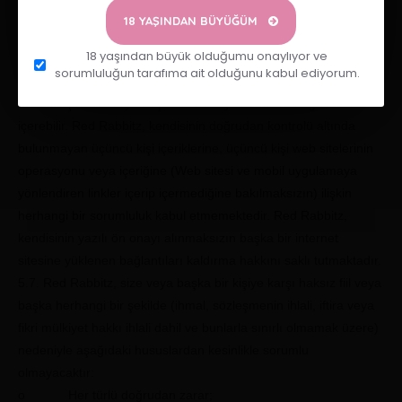
arasında herhangi bir şekilde Web sitesi ve mobil uygulama ile
18 YAŞINDAN BÜYÜĞÜM
ilgili olabilecek veya bunlar aracılığıyla yapılan herhangi bir
18 yaşından büyük olduğumu onaylıyor ve
işleme taraf olmayacaktır.
sorumluluğun tarafıma ait olduğunu kabul ediyorum.
5.6. Web sitesi ve mobil uygulamada, üçüncü kişiler tarafından
üretilen içerikler veya başka sitelere yönlendiren bağlantılar
içerebilir. Red Rabbitz, kendisinin doğrudan kontrolü altında
bulunmayan üçüncü kişi içeriklerine, üçüncü kişi web sitelerinin
operasyonu veya içeriğine (Web sitesi ve mobil uygulamaya
yönlendiren linkler içerip içermediğine bakılmaksızın) ilişkin
herhangi bir sorumluluk kabul etmemektedir. Red Rabbitz,
kendisinin yazılı ön onayı alınmaksızın başka bir internet
sitesine yüklenen bağlantıları kaldırma hakkını saklı tutmaktadır.
5.7. Red Rabbitz, size veya başka bir kişiye karşı haksız fiil veya
başka herhangi bir şekilde (ihmal, sözleşmenin ihlali, iftira veya
fikri mülkiyet hakkı ihlali dahil ve bunlarla sınırlı olmamak üzere)
nedeniyle aşağıdaki hususlardan kesinlikle sorumlu
olmayacaktır:
o Her türlü doğrudan zarar;