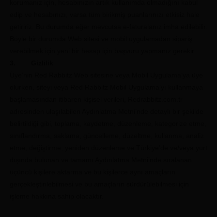
korumanız için, hesabınızın artık kullanımda olmadığını kabul
edip ve hesabınızı, varsa tüm birikmiş puanlarınızı etkisiz hale
getiririz. Bu durumda eğer mevcutsa e-faturalanız imha edilebilir.
Böyle bir durumda Web sitesi ve mobil uygulamadan sipariş
verebilmek için yeni bir hesap için başvuru yapmanız gerekir.
3. Gizlilik
Üye’nin Red Rabbitz Web sitesine veya Mobil Uygulama’ya üye
olurken, siteyi veya Red Rabbitz Mobil Uygulama’yı kullanmaya
başlamasından itibaren kişisel verileri, Redrabbitz.com.tr
adresinden ulaşılabilen Aydınlatma Metni’nde detaylı bir şekilde
belirtildiği gibi, toplama, kaydetme, düzenleme, kategorize etme,
sınıflandırma, saklama, güncelleme, düzeltme, kullanma, analiz
etme, değiştirme, yeniden düzenleme ve Türkiye’de ve/veya yurt
dışında bulunan ve tamamı Aydınlatma Metni’nde sıralanan
üçüncü kişilere aktarma ve bu kişilerce aynı amaçların
gerçekleştirilebilmesi ve bu amaçların sürdürülebilmesi için
işleme hakkına sahip olacaktır.