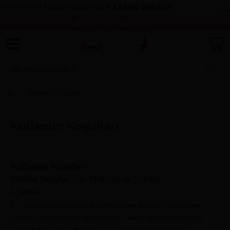
E ÜZERİ ALIŞVERİŞLERİNİZDE
KARGO BEDAVA!
SEÇİLİ 
Üye Girişi
Üye Ol
Kullanım Koşulları
Kullanım Koşulları
Kullanım Koşulları
Online Satışlar için Hüküm ve Şartlar
1. Genel
1.1. İşbu Online Satışlar için Hüküm ve Şartlar (“Hüküm ve
Şartlar”) kapsamında “Red Rabbitz” veya “Biz” Red Rabbitz