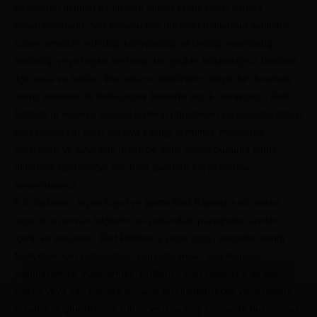
tarafından üçüncü bir kişiden alınan lisans hakkı altında
kullanılmaktadır. Söz konusu fikri mülkiyet haklarının sahibinin
rızası olmadan indirdiği, kopyaladığı, aktardığı, yayınladığı,
sakladığı veya başka herhangi bir şekilde kullandığınız takdirde
ilgili yasa ve hakları ihlal ediyor olabilirsiniz. Böyle bir durumda
lisans verenler de dahil ancak bunlarla sınırlı olmaksızın, Red
Rabbitz’ın ve/veya üçüncü kişilerin uğradıkları zararlardan dolayı
Red Rabbitz’ın karşı karşıya kaldığı tazminat, mahkeme
masrafları ve avukatlık ücreti de dahil ancak bununla sınırlı
olmamak üzere diğer her türlü zararları karşılamakla
sorumlusunuz.
5.3. Kullanıcı, hiçbir koşul ve şartta Red Rabbitz’a ait marka,
logo, ticari unvan bilgilerini ve yukarıdaki paragrafta sayılan
içerik ve unsurları, Red Rabbitz’a yazılı onayı olmadan kendi
faaliyetleri için kullanamaz, kopyalayamaz, çoğaltamaz,
yayınlayamaz, yükleyemez. Kullanıcı, Red Rabbitz’a ait telif,
marka veya sair haklara tecavüz teşkil edebilecek veya haksız
rekabet oluşturabilecek tutum ve davranış içerisinde bulunamaz