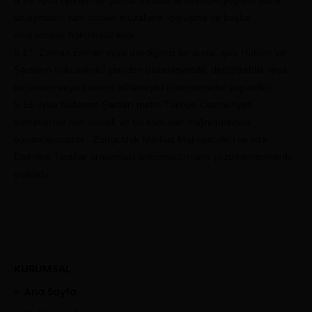
5.16. İşbu Hüküm ve Şartlar taraflar arasındaki yegâne yazılı
anlaşmadır, tüm önceki müzakere, görüşme ve başka
anlaşmaları hükümsüz kılar.
5.17. Zaman zaman veya dilediğimiz bir anda, işbu Hüküm ve
Şartların hükümlerini yeniden düzenleyebilir, değiştirebilir veya
tamamen veya kısmen bütünleyici düzenlemeler yapabiliriz.
5.18. İşbu Kullanım Şartları metni Türkiye Cumhuriyeti
kanunlarına tabi olacak ve bu kanunlar doğrultusunda
yorumlanacaktır. Zonguldak Merkez Mahkemeleri ve İcra
Daireleri Taraflar arasındaki anlaşmazlıkların çözümlenmesinde
yetkilidir.
KURUMSAL
Ana Sayfa