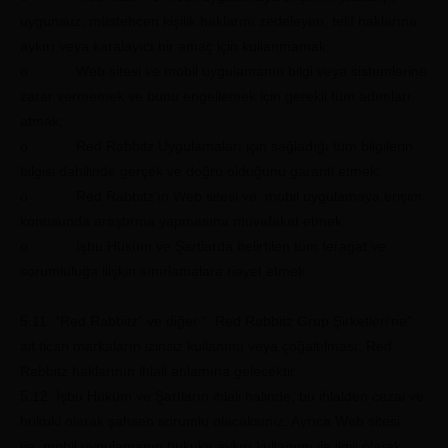
uygunsuz, müstehcen kişilik haklarını zedeleyen, telif haklarına
aykırı veya karalayıcı bir amaç için kullanmamak;
o Web sitesi ve mobil uygulamanın bilgi veya sistemlerine
zarar vermemek ve bunu engellemek için gerekli tüm adımları
atmak;
o Red Rabbitz Uygulamaları için sağladığı tüm bilgilerin
bilgisi dahilinde gerçek ve doğru olduğunu garanti etmek;
o Red Rabbitz’ın Web sitesi ve mobil uygulamaya erişim
konusunda araştırma yapmasına muvafakat etmek;
o İşbu Hüküm ve Şartlarda belirtilen tüm feragat ve
sorumluluğa ilişkin sınırlamalara riayet etmek.
5.11. “Red Rabbitz” ve diğer “ Red Rabbitz Grup Şirketleri’ne”
ait ticari markaların izinsiz kullanımı veya çoğaltılması, Red
Rabbitz haklarının ihlali anlamına gelecektir.
5.12. İşbu Hüküm ve Şartların ihlali halinde, bu ihlalden cezai ve
hukuki olarak şahsen sorumlu olacaksınız. Ayrıca Web sitesi
ve mobil uygulamanın hukuka aykırı kullanımı ile ilgili olarak