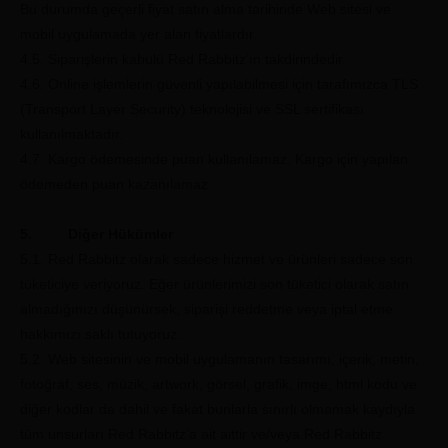
Bu durumda geçerli fiyat satın alma tarihinde Web sitesi ve
mobil uygulamada yer alan fiyatlardır.
4.5. Siparişlerin kabulü Red Rabbitz’ın takdirindedir.
4.6. Online işlemlerin güvenli yapılabilmesi için tarafımızca TLS
(Transport Layer Security) teknolojisi ve SSL sertifikası
kullanılmaktadır.
4.7. Kargo ödemesinde puan kullanılamaz. Kargo için yapılan
ödemeden puan kazanılamaz.
5. Diğer Hükümler
5.1. Red Rabbitz olarak sadece hizmet ve ürünleri sadece son
tüketiciye veriyoruz. Eğer ürünlerimizi son tüketici olarak satın
almadığınızı düşünürsek, siparişi reddetme veya iptal etme
hakkımızı saklı tutuyoruz.
5.2. Web sitesinin ve mobil uygulamanın tasarımı, içerik, metin,
fotoğraf, ses, müzik, artwork, görsel, grafik, imge, html kodu ve
diğer kodlar da dahil ve fakat bunlarla sınırlı olmamak kaydıyla
tüm unsurları Red Rabbitz’a ait aittir ve/veya Red Rabbitz