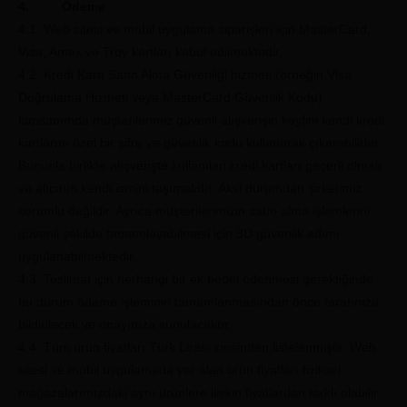
4. Ödeme
4.1. Web sitesi ve mobil uygulama siparişleri için MasterCard,
Visa, Amex ve Troy kartları kabul edilmektedir.
4.2. Kredi Kartı Satın Alma Güvenliği hizmeti (örneğin Visa
Doğrulama Hizmeti veya MasterCard Güvenlik Kodu)
kapsamında müşterilerimiz güvenli alışverişin keyfini kendi kredi
kartlarını özel bir şifre ve güvenlik kodu kullanarak çıkarabilirler.
Bununla birlikte alışverişte kullanılan kredi kartları geçerli olmalı
ve alıcının kendi ismini taşımalıdır. Aksi durumdan şirketimiz
sorumlu değildir. Ayrıca müşterilerimizin satın alma işlemlerini
güvenli şekilde tamamlayabilmesi için 3D güvenlik adımı
uygulanabilmektedir.
4.3. Teslimat için herhangi bir ek bedel ödenmesi gerektiğinde
bu durum ödeme işleminin tamamlanmasından önce tarafınıza
bildirilecek ve onayınıza sunulacaktır.
4.4. Tüm ürün fiyatları Türk Lirası cinsinden listelenmiştir. Web
sitesi ve mobil uygulamada yer alan ürün fiyatları fiziksel
mağazalarımızdaki aynı ürünlere ilişkin fiyatlardan farklı olabilir.