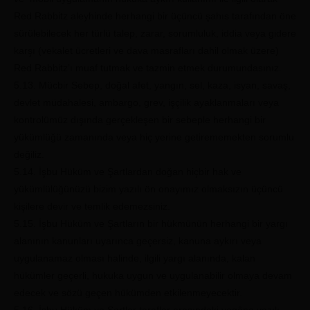
Red Rabbitz aleyhinde herhangi bir üçüncü şahıs tarafından öne
sürülebilecek her türlü talep, zarar, sorumluluk, iddia veya gidere
karşı (vekalet ücretleri ve dava masrafları dahil olmak üzere)
Red Rabbitz’ı muaf tutmak ve tazmin etmek durumundasınız.
5.13. Mücbir Sebep, doğal afet, yangın, sel, kaza, isyan, savaş,
devlet müdahalesi, ambargo, grev, işçilik ayaklanmaları veya
kontrolümüz dışında gerçekleşen bir sebeple herhangi bir
yükümlüğü zamanında veya hiç yerine getirememekten sorumlu
değiliz.
5.14. İşbu Hüküm ve Şartlardan doğan hiçbir hak ve
yükümlülüğünüzü bizim yazılı ön onayımız olmaksızın üçüncü
kişilere devir ve temlik edemezsiniz.
5.15. İşbu Hüküm ve Şartların bir hükmünün herhangi bir yargı
alanının kanunları uyarınca geçersiz, kanuna aykırı veya
uygulanamaz olması halinde, ilgili yargı alanında, kalan
hükümler geçerli, hukuka uygun ve uygulanabilir olmaya devam
edecek ve sözü geçen hükümden etkilenmeyecektir.