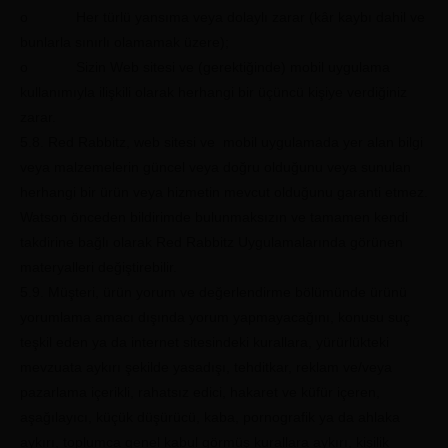
o Her türlü yansıma veya dolaylı zarar (kâr kaybı dahil ve
bunlarla sınırlı olamamak üzere);
o Sizin Web sitesi ve (gerektiğinde) mobil uygulama
kullanımıyla ilişkili olarak herhangi bir üçüncü kişiye verdiğiniz
zarar.
5.8. Red Rabbitz, web sitesi ve mobil uygulamada yer alan bilgi
veya malzemelerin güncel veya doğru olduğunu veya sunulan
herhangi bir ürün veya hizmetin mevcut olduğunu garanti etmez.
Watson önceden bildirimde bulunmaksızın ve tamamen kendi
takdirine bağlı olarak Red Rabbitz Uygulamalarında görünen
materyalleri değiştirebilir.
5.9. Müşteri, ürün yorum ve değerlendirme bölümünde ürünü
yorumlama amacı dışında yorum yapmayacağını, konusu suç
teşkil eden ya da internet sitesindeki kurallara, yürürlükteki
mevzuata aykırı şekilde yasadışı, tehditkar, reklam ve/veya
pazarlama içerikli, rahatsız edici, hakaret ve küfür içeren,
aşağılayıcı, küçük düşürücü, kaba, pornografik ya da ahlaka
aykırı, toplumca genel kabul görmüş kurallara aykırı, kişilik