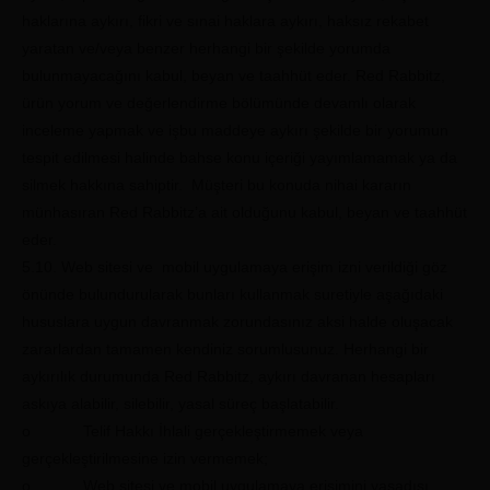
haklarına aykırı, fikri ve sınai haklara aykırı, haksız rekabet
yaratan ve/veya benzer herhangi bir şekilde yorumda
bulunmayacağını kabul, beyan ve taahhüt eder. Red Rabbitz,
ürün yorum ve değerlendirme bölümünde devamlı olarak
inceleme yapmak ve işbu maddeye aykırı şekilde bir yorumun
tespit edilmesi halinde bahse konu içeriği yayımlamamak ya da
silmek hakkına sahiptir. Müşteri bu konuda nihai kararın
münhasıran Red Rabbitz’a ait olduğunu kabul, beyan ve taahhüt
eder.
5.10. Web sitesi ve mobil uygulamaya erişim izni verildiği göz
önünde bulundurularak bunları kullanmak suretiyle aşağıdaki
hususlara uygun davranmak zorundasınız aksi halde oluşacak
zararlardan tamamen kendiniz sorumlusunuz. Herhangi bir
aykırılık durumunda Red Rabbitz, aykırı davranan hesapları
askıya alabilir, silebilir, yasal süreç başlatabilir.
o Telif Hakkı İhlali gerçekleştirmemek veya
gerçekleştirilmesine izin vermemek;
o Web sitesi ve mobil uygulamaya erişimini yasadışı,