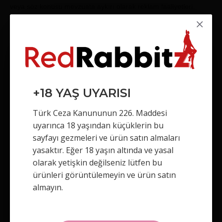
veya söz konusu mevzuata aykırı olarak reklam faaliyetleri
yapamaz.
5.4. Web sitesi ve mobil uygulama kalitesi, operasyonu,
kullanımı, doğruluğu, zamanlaması, uygunluğu ya da amacıyla
ile ilgili; Web sitesi ve mobil uygulama üzerinden sunulan,
erişilen veya temin edilen her türlü mal ve hizmet ile ilgili; Web
sitesi ve mobil uygulama erişiminin kesintisiz, hatasız olduğuna
+18 YAŞ UYARISI
veya herhangi bir virüs veya bulaşıcı veya yıkıcı özellikler
içermediğine ilişkin; Web sitesi ve mobil uygulamanın siz veya
Türk Ceza Kanununun 226. Maddesi
herhangi bir kişi için sakıncalı veya saldırgan olmayacağına
uyarınca 18 yaşından küçüklerin bu
ilişkin ve Web sitesi ve mobil uygulamadaki herhangi bir hata,
sayfayı gezmeleri ve ürün satın almaları
ihmal veya yanlış beyana ilişkin olarak size karşı herhangi bir
yasaktır. Eğer 18 yaşın altında ve yasal
sorumluluğu bulunmamaktadır.
olarak yetişkin değilseniz lütfen bu
5.5. Red Rabbitz Web sitesi ve mobil uygulamada atıfta
ürünleri görüntülemeyin ve ürün satın
bulunulan herhangi bir kişi, kuruluş, isim, ürün veya hizmeti
almayın.
onaylamaz veya tavsiye etmez ve bunlar Red Rabbitz’ın görüş
veya yaklaşımını yansıtmaz. Red Rabbitz, aksi açıkça ve yazılı
olarak belirtilmediği sürece, sizinle herhangi bir üçüncü kişi