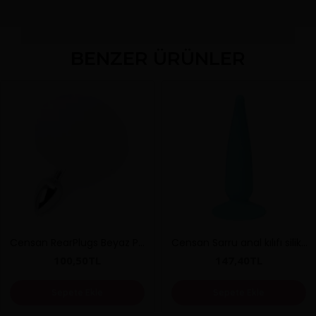
BENZER ÜRÜNLER
Censan RearPlugs Beyaz Ponponlu Anal Tıkaç
Censan Sarru anal kılıfı silikon mavi 12,5 cm 2,7 cm
100,50TL
147,40TL
Sepete Ekle
Sepete Ekle