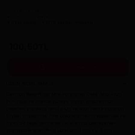
STOKTA VAR
Ürün Kodu:
C-3087M
0 Kez Satıldı
10718 Kez Görüntülendi
100,50TL
FIYAT DÜŞÜNCE HABER VER
ÜRÜN AÇIKLAMASI
Censan RearPlugs Mor Ponponlu Çelik Anal Plug
Pürüzsüz ve parlak yüzeye sahip, paslanmaz
çelikten yapılmış anal plug ve mor renkli ponpon
tüyleri sayesinde özel anlarınızı daha eğlenceli ve
farklı bir hale getirerek unutulmaz deneyimler
yaşayabilirsiniz. Plug Ebatları: 7 cm x 2.8 cm