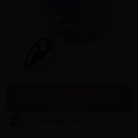
Ödemenizi
isterseniz
Kredi Kartı
ile
😍
yapabilirsiniz!
14 Saat 55 Dakika
içerisinde kargoda.