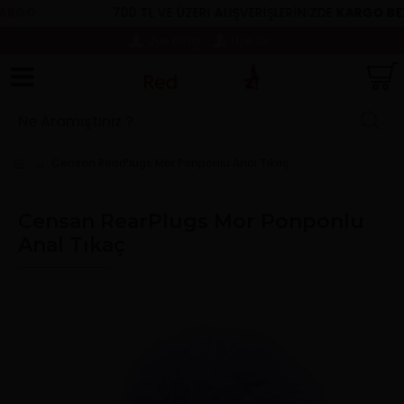
RGO
700 TL VE ÜZERİ ALIŞVERİŞLERİNİZDE
KARGO BEDA
Üye Girişi
Üye Ol
Censan RearPlugs Mor Ponponlu Anal Tıkaç
Censan RearPlugs Mor Ponponlu
Anal Tıkaç