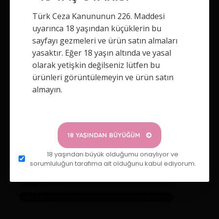
Yorumunuz
Türk Ceza Kanununun 226. Maddesi
uyarınca 18 yaşından küçüklerin bu
sayfayı gezmeleri ve ürün satın almaları
yasaktır. Eğer 18 yaşın altında ve yasal
olarak yetişkin değilseniz lütfen bu
Not:
HTML'e dönüştürülmez!
ürünleri görüntülemeyin ve ürün satın
Oylama
almayın.
Kötü
İyi
DEVAM
18 YAŞINDAN BÜYÜĞÜM
18 yaşından büyük olduğumu onaylıyor ve
sorumluluğun tarafıma ait olduğunu kabul ediyorum.
Etiketler:
censan-rearplugs-mor-ponponlu-anal-tikac