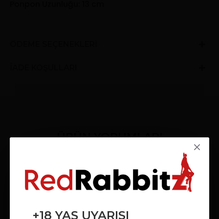
Ponpon Uzunluğu: 13 cm
ÖDEME SEÇENEKLERI
İADE KOŞULLARI
ÜRÜN YORUMLARI
Bu ürün için daha önce yorum yapılmadı.
YORUM YAP
Adınız
+18 YAŞ UYARISI